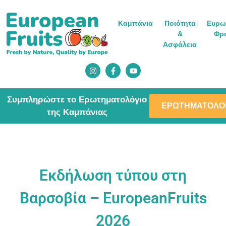
Καμπάνια
Ποιότητα
Ευρω
&
Φρ
Ασφάλεια
Συμπληρώστε το Ερωτηματολόγιο
ΕΡΩΤΗΜΑΤΟΛΟ
της Καμπάνιας
Εκδήλωση τύπου στη
Βαρσοβία – EuropeanFruits
2026