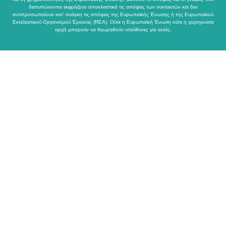
διατυπώνονται εκφράζουν αποκλειστικά τις απόψεις των συντακτών και δεν
αντιπροσωπεύουν κατ’ ανάγκη τις απόψεις της Ευρωπαϊκής Ένωσης ή της Ευρωπαϊκού
Εκτελεστικού Οργανισμού Έρευνας (REA). Ούτε η Ευρωπαϊκή Ένωση ούτε η χορηγούσα
αρχή μπορούν να θεωρηθούν υπεύθυνες για αυτές.