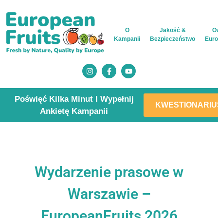
O
Jakość &
O
Kampanii
Bezpieczeństwo
Euro
Poświęć Kilka Minut I Wypełnij
KWESTIONARIU
Ankietę Kampanii
Wydarzenie prasowe w
Warszawie –
EuropeanFruits 2026