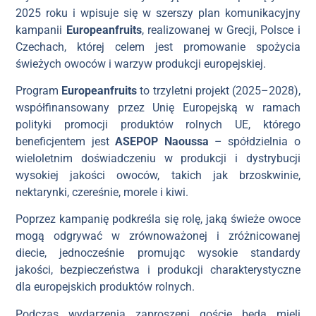
2025 roku i wpisuje się w szerszy plan komunikacyjny
kampanii
Europeanfruits
, realizowanej w Grecji, Polsce i
Czechach, której celem jest promowanie spożycia
świeżych owoców i warzyw produkcji europejskiej.
Program
Europeanfruits
to trzyletni projekt (2025–2028),
współfinansowany przez Unię Europejską w ramach
polityki promocji produktów rolnych UE, którego
beneficjentem jest
ASEPOP Naoussa
– spółdzielnia o
wieloletnim doświadczeniu w produkcji i dystrybucji
wysokiej jakości owoców, takich jak brzoskwinie,
nektarynki, czereśnie, morele i kiwi.
Poprzez kampanię podkreśla się rolę, jaką świeże owoce
mogą odgrywać w zrównoważonej i zróżnicowanej
diecie, jednocześnie promując wysokie standardy
jakości, bezpieczeństwa i produkcji charakterystyczne
dla europejskich produktów rolnych.
Podczas wydarzenia zaproszeni goście będą mieli