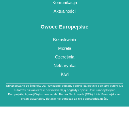
Komunikacja
Aktualności
Owoce Europejskie
Brzoskwinia
Morela
Czereśnia
Nektarynka
Kiwi
Sfinansowane ze środków UE. Wyrażone poglądy i opinie są jedynie opiniami autora lub
autorów i niekoniecznie odzwierciedlają poglądy i opinie Unii Europejskiej lub
Europejskiej Agencji Wykonawczej ds. Badań Naukowych (REA). Unia Europejska ani
organ przyznający dotację nie ponoszą za nie odpowiedzialności.