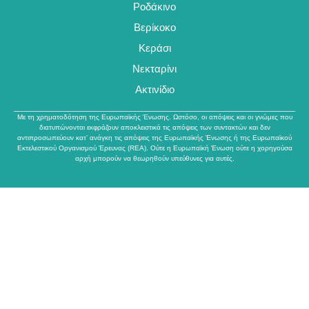
Ροδάκινο
Βερίκοκο
Κεράσι
Νεκταρίνι
Ακτινίδιο
Με τη χρηματοδότηση της Ευρωπαϊκής Ένωσης. Ωστόσο, οι απόψεις και οι γνώμες που
διατυπώνονται εκφράζουν αποκλειστικά τις απόψεις των συντακτών και δεν
αντιπροσωπεύουν κατ’ ανάγκη τις απόψεις της Ευρωπαϊκής Ένωσης ή της Ευρωπαϊκού
Εκτελεστικού Οργανισμού Έρευνας (REA). Ούτε η Ευρωπαϊκή Ένωση ούτε η χορηγούσα
αρχή μπορούν να θεωρηθούν υπεύθυνες για αυτές.