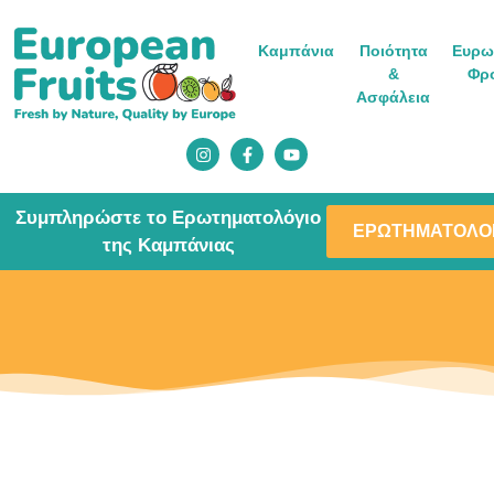
Καμπάνια
Ποιότητα
Ευρω
&
Φρ
Ασφάλεια
Συμπληρώστε το Ερωτηματολόγιο
ΕΡΩΤΗΜΑΤΟΛΟ
της Καμπάνιας